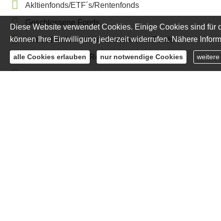
Akltienfonds/ETF´s/Rentenfonds
Geschlossene Fonds
Diese Website verwendet Cookies. Einige Cookies sind für d
können Ihre Einwilligung jederzeit widerrufen. Nähere Inform
Immobilie als Direktinvestment oder Fonds
Fondsgebundene Rentenversicherung
alle Cookies erlauben
nur notwendige Cookies
weitere
Edelmetalle
Vermögensverwaltung aktiv gemanagt
Nachhaltige Roboadvice-Vermögensverwaltung (Vivida
TRUEBLUE F