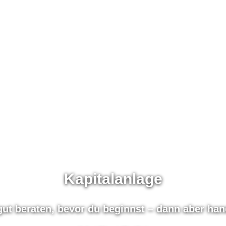
Kapitalanlage
gut beraten, bevor du beginnst – dann aber hand