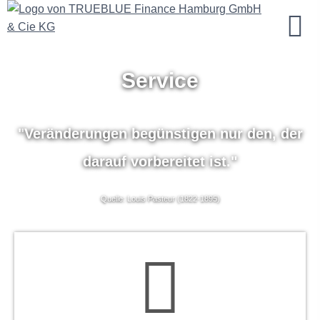
Service
"
Veränderungen begünstigen nur den, der
darauf vorbereitet ist."
Quelle: Louis Pasteur (1822-1895)