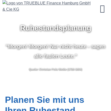
Ruhestandsplanung
"Morgen! Morgen! Nur nicht heute - sagen
alle faulen Leute."
Quelle: Christian Felix Weiße (1726-1804)
Planen Sie mit uns
Ihren Ruhestand